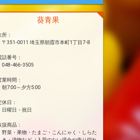
葵青果
住所：
〒351-0011 埼玉県朝霞市本町1丁目7-8
電話番号：
048-466-3505
営業時間：
朝7:00～夕方5:00
定休日：
日曜日・祝日
取扱商品：
野菜・果物・たまご・こんにゃく・しらた
き・漬物など（入荷のない場合や売り切れ