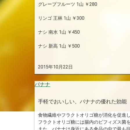
グレープフルーツ 1山 ￥280
リンゴ 王林 1山 ￥300
ナシ 南水 1山 ￥450
ナシ 新高 1山 ￥500
2015年10月22日
バナナ
手軽でおいしい、バナナの優れた効能
食物繊維やフラクトオリゴ糖が消化を促進
フラクトオリゴ糖には腸内のビフィズス菌
また、バナナは身近にある食品の中で最も