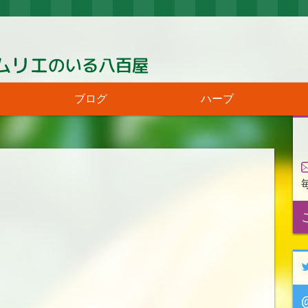
ブログ
ハーブ
@